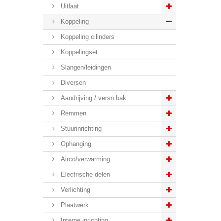
Uitlaat
Koppeling
Koppeling cilinders
Koppelingset
Slangen/leidingen
Diversen
Aandrijving / versn.bak
Remmen
Stuurinrichting
Ophanging
Airco/verwarming
Electrische delen
Verlichting
Plaatwerk
Interne inrichting