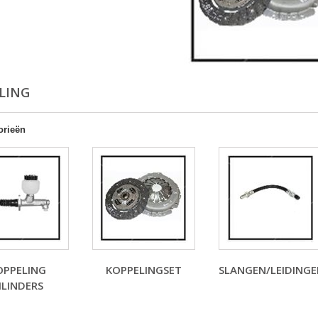
LING
orieën
OPPELING
KOPPELINGSET
SLANGEN/LEIDING
ILINDERS