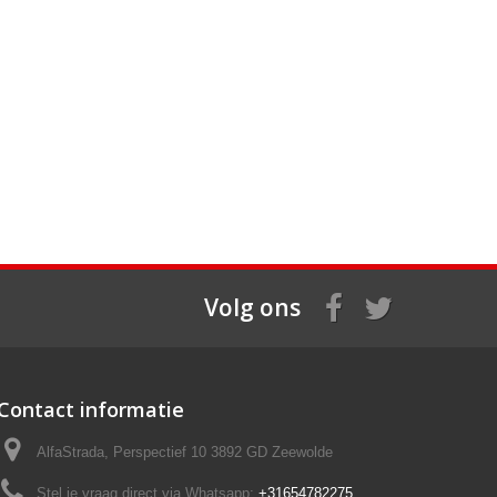
Volg ons
Contact informatie
AlfaStrada, Perspectief 10 3892 GD Zeewolde
Stel je vraag direct via Whatsapp:
+31654782275