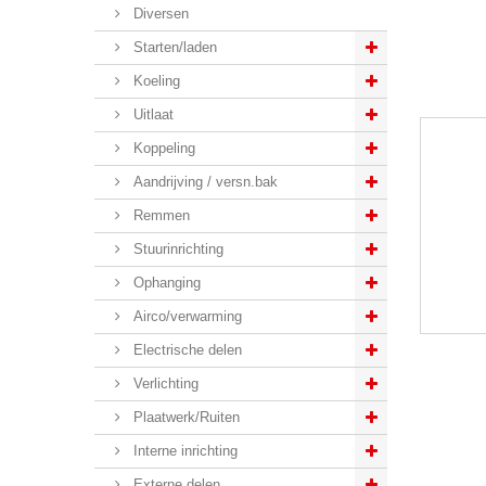
Diversen
Starten/laden
Koeling
Uitlaat
Koppeling
Aandrijving / versn.bak
Remmen
Stuurinrichting
Ophanging
Airco/verwarming
Electrische delen
Verlichting
Plaatwerk/Ruiten
Interne inrichting
Externe delen