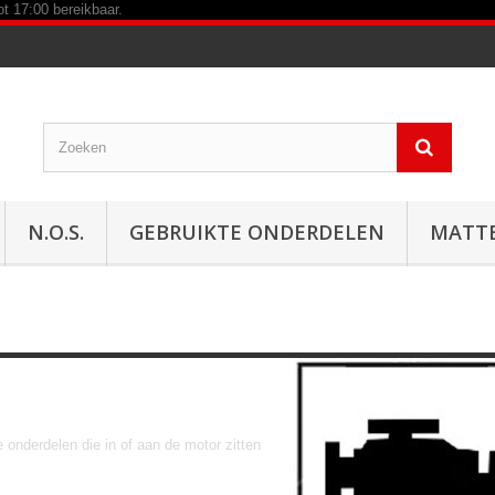
N.O.S.
GEBRUIKTE ONDERDELEN
MATT
Motor
e onderdelen die in of aan de motor zitten