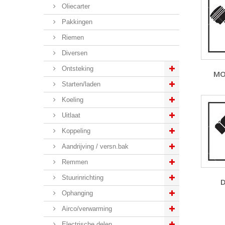
Oliecarter
Pakkingen
Riemen
Diversen
Ontsteking
MO
Starten/laden
Koeling
Uitlaat
Koppeling
Aandrijving / versn.bak
Remmen
Stuurinrichting
D
Ophanging
Airco/verwarming
Electrische delen