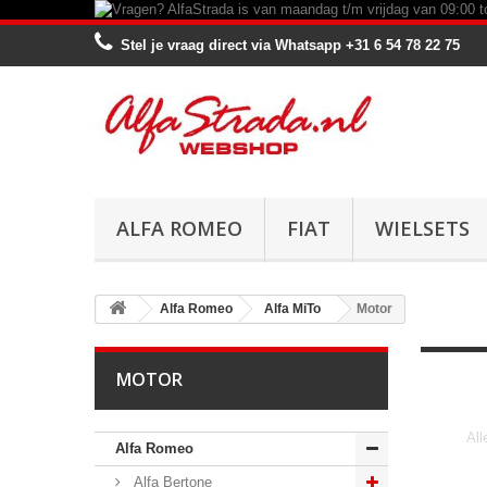
Stel je vraag direct via Whatsapp
+31 6 54 78 22 75
ALFA ROMEO
FIAT
WIELSETS
Alfa Romeo
Alfa MiTo
Motor
MOTOR
All
Alfa Romeo
Alfa Bertone