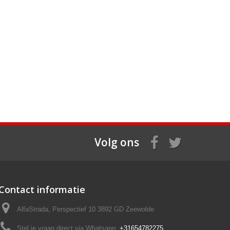
Volg ons
Contact informatie
AlfaStrada, Perspectief 10 3892 GD Zeewolde
Stel je vraag direct via Whatsapp:
+31654782275