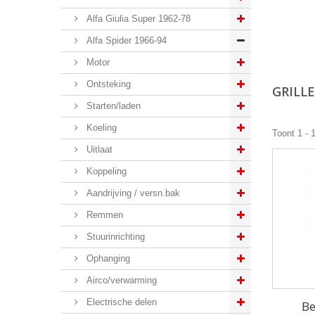
Alfa Giulia Super 1962-78
Alfa Spider 1966-94
Motor
Ontsteking
GRILL
Starten/laden
Koeling
Toont 1 - 
Uitlaat
Koppeling
Aandrijving / versn.bak
Remmen
Stuurinrichting
Ophanging
Airco/verwarming
Electrische delen
Be