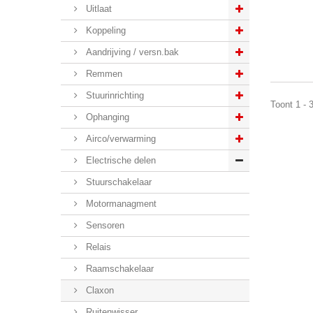
Uitlaat
Koppeling
Aandrijving / versn.bak
Remmen
Stuurinrichting
Toont 1 - 
Ophanging
Airco/verwarming
Electrische delen
Stuurschakelaar
Motormanagment
Sensoren
Relais
Raamschakelaar
Claxon
Ruitenwisser