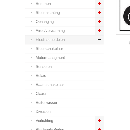
Remmen
Stuurinrichting
Ophanging
Airco/verwarming
Electrische delen
Stuurschakelaar
Motormanagment
Sensoren
Relais
Raamschakelaar
Claxon
Ruitenwisser
Diversen
Verlichting
Plaatwerk/Ruiten