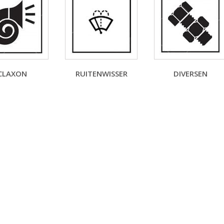
CLAXON
RUITENWISSER
DIVERSEN