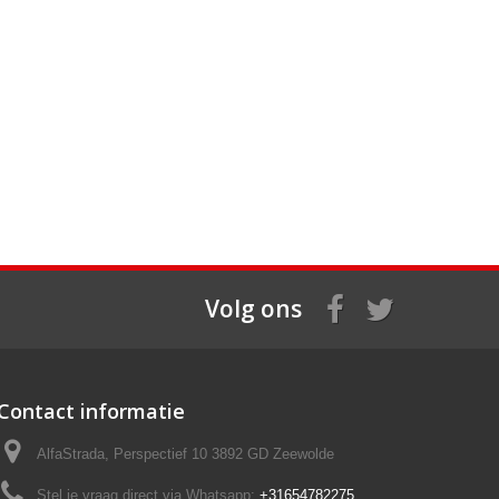
Volg ons
Contact informatie
AlfaStrada, Perspectief 10 3892 GD Zeewolde
Stel je vraag direct via Whatsapp:
+31654782275