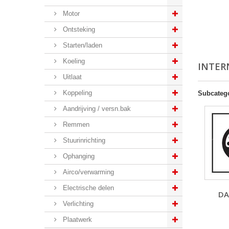
Motor
Ontsteking
Starten/laden
Koeling
INTER
Uitlaat
Koppeling
Subcateg
Aandrijving / versn.bak
Remmen
Stuurinrichting
Ophanging
Airco/verwarming
Electrische delen
DA
Verlichting
Plaatwerk