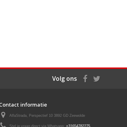
Volg ons
Contact informatie
AlfaStrada, Perspectief 10 3892 GD Zeewolde
Stel je vraag direct via Whatsapp:
+31654782275