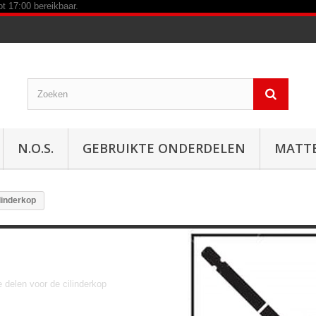
N.O.S.
GEBRUIKTE ONDERDELEN
MATT
linderkop
Cilinderkop
e delen voor de cilinderkop