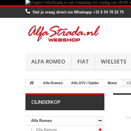
Stel je vraag direct via Whatsapp
+31 6 54 78 22 75
ALFA ROMEO
FIAT
WIELSETS
Alfa Romeo
Alfa GTV / Spider
Motor
Ci
CILINDERKOP
All
Alfa Romeo
Alfa Bertone