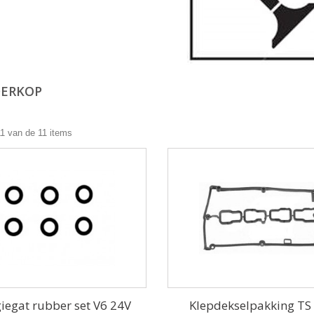
DERKOP
11 van de 11 items
iegat rubber set V6 24V
Klepdekselpakking TS