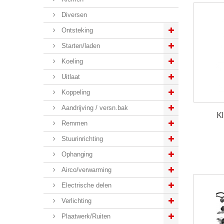
Diversen
Ontsteking
Starten/laden
Koeling
Uitlaat
Koppeling
Aandrijving / versn.bak
K
Remmen
Stuurinrichting
Ophanging
Airco/verwarming
Electrische delen
Verlichting
Plaatwerk/Ruiten