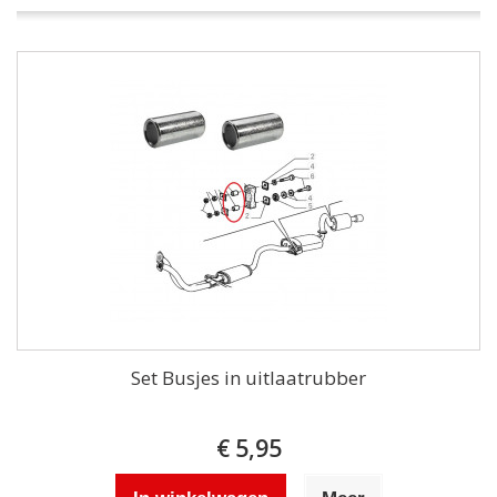
Set Busjes in uitlaatrubber
€ 5,95