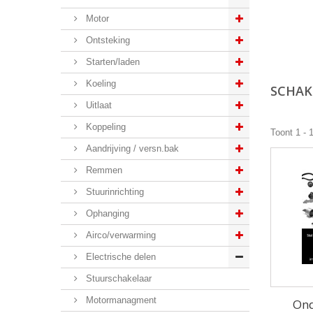
Motor
Ontsteking
Starten/laden
Koeling
SCHAK
Uitlaat
Koppeling
Toont 1 - 
Aandrijving / versn.bak
Remmen
Stuurinrichting
Ophanging
Airco/verwarming
Electrische delen
Stuurschakelaar
Motormanagment
Ond