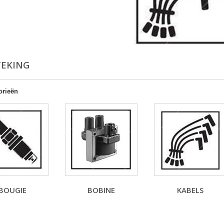
TEKING
orieën
BOUGIE
BOBINE
KABELS