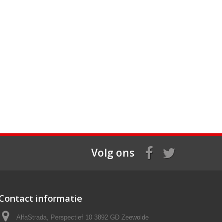
Volg ons
Contact informatie
AlfaStrada, Perspectief 10 3892 GD Zeewolde