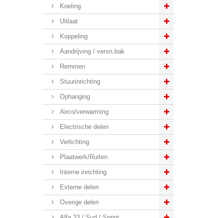
Koeling
Uitlaat
Koppeling
Aandrijving / versn.bak
Remmen
Stuurinrichting
Ophanging
Airco/verwarming
Electrische delen
Verlichting
Plaatwerk/Ruiten
Interne inrichting
Externe delen
Overige delen
Alfa 33 / Sud / Sprint