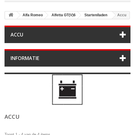
Alfa Romeo
Alfetta GT(V)6
Starten/laden
Accu
ACCU
INFORMATIE
ACCU
Toont 1 - 4 van de 4 items