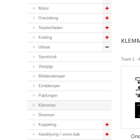
Motor
Ontsteking
Starten/laden
Koeling
KLEM
Uitlaat
Spruitstuk
Toont 1 - 
Voorpijp
Middendemper
Einddemper
Pakkingen
Klemmen
Diversen
Koppeling
Aandrijving / versn.bak
Ond