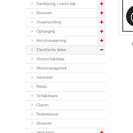
Aandrijving / versn.bak
Remmen
Stuurinrichting
Ophanging
Airco/verwarming
Electrische delen
Stuurschakelaar
Motormanagment
Sensoren
Relais
Schakelaars
Claxon
Ruitenwisser
Diversen
Verlichting