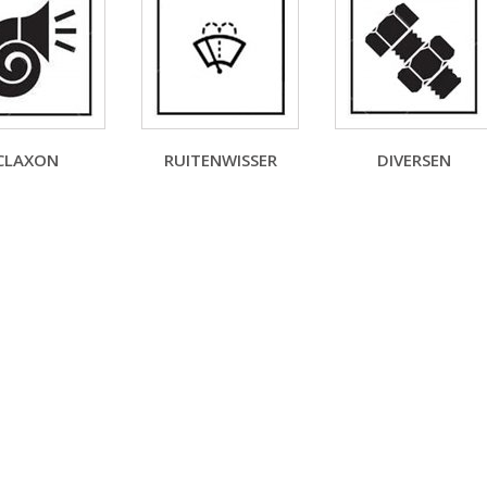
CLAXON
RUITENWISSER
DIVERSEN