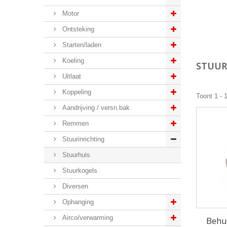
Motor
Ontsteking
Starten/laden
Koeling
STUU
Uitlaat
Koppeling
Toont 1 - 
Aandrijving / versn.bak
Remmen
Stuurinrichting
Stuurhuis
Stuurkogels
Diversen
Ophanging
Airco/verwarming
Behu