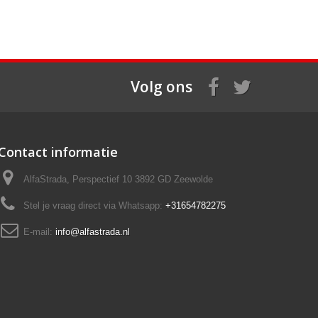
Volg ons
Contact informatie
AlfaStrada, Perspectief 10 3892 GD Zeewolde
Stel je vraag direct via Whatsapp:
+31654782275
E-mail:
info@alfastrada.nl