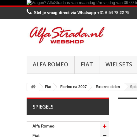
Stel je vraag direct via Whatsapp
+31 6 54 78 22 75
ALFA ROMEO
FIAT
WIELSETS
Fiat
Fiorino na 2007
Externe delen
Spi
SPIEGELS
Alfa Romeo
Fiat