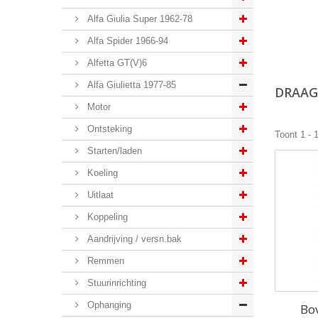
Alfa Giulia Super 1962-78
Alfa Spider 1966-94
Alfetta GT(V)6
Alfa Giulietta 1977-85
DRAA
Motor
Ontsteking
Toont 1 - 
Starten/laden
Koeling
Uitlaat
Koppeling
Aandrijving / versn.bak
Remmen
Stuurinrichting
Ophanging
Bo