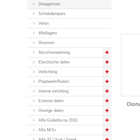
Draagarmen
Schokdempers
Veren
Wiellagers
Diversen
Airco/verwarming
Electrische delen
Verlichting
Plaatwerk/Ruiten
Interne inrichting
Externe delen
Diona
Overige delen
Alfa Giulietta na 2010
Alfa MiTo
Alfa 33 / Sud / Sprint