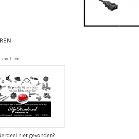
OREN
1 van 1 item
erdeel niet gevonden?