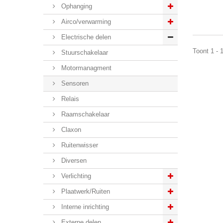
Ophanging
Airco/verwarming
Electrische delen
Toont 1 - 
Stuurschakelaar
Motormanagment
Sensoren
Relais
Raamschakelaar
Claxon
Ruitenwisser
Diversen
Verlichting
Plaatwerk/Ruiten
Interne inrichting
Externe delen