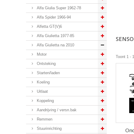
Alfa Giulia Super 1962-78
Alfa Spider 1966-94
Alfetta GT(V)6
Alfa Giulietta 1977-85
SENS
Alfa Giulietta na 2010
Motor
Toont 1 - 
Ontsteking
Starten/laden
Koeling
Uitlaat
Koppeling
Aandrijving / versn.bak
Remmen
Stuurinrichting
Ond