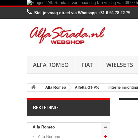
Stel je vraag direct via Whatsapp
+31 6 54 78 22 75
ALFA ROMEO
FIAT
WIELSETS
Alfa Romeo
Alfetta GT(V)6
Interne inrichting
BEKLEDING
Alfa Romeo
Alfa Bertone