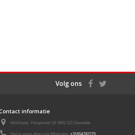
Volg ons
Contact informatie
AlfaStrada, Perspectief 10 3892 GD Zeewolde
Stel je vraag direct via Whatsapp:
+31654782275