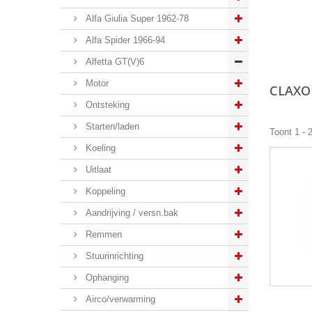
Alfa Giulia Super 1962-78
Alfa Spider 1966-94
Alfetta GT(V)6
Motor
CLAX
Ontsteking
Starten/laden
Toont 1 - 
Koeling
Uitlaat
Koppeling
Aandrijving / versn.bak
Remmen
Stuurinrichting
Ophanging
Airco/verwarming