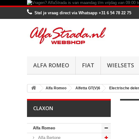
Stel je vraag direct via Whatsapp
+31 6 54 78 22 75
ALFA ROMEO
FIAT
WIELSETS
Alfa Romeo
Alfetta GT(V)6
Electrische dele
CLAXON
Alfa Romeo
Alfa Bertone