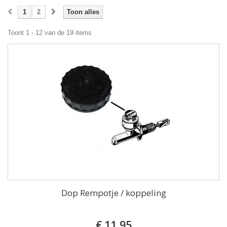
1
2
Toon alles
Toont 1 - 12 van de 19 items
Dop Rempotje / koppeling
€ 11,95