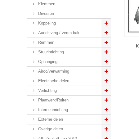
Klemmen
Diversen
Koppeling
Aandrijving / versn.bak
Remmen
K
Stuurinrichting
Ophanging
Airco/verwarming
Electrische delen
Verlichting
Plaatwerk/Ruiten
Interne inrichting
Externe delen
Overige delen
Alfa Giulietta na 2010