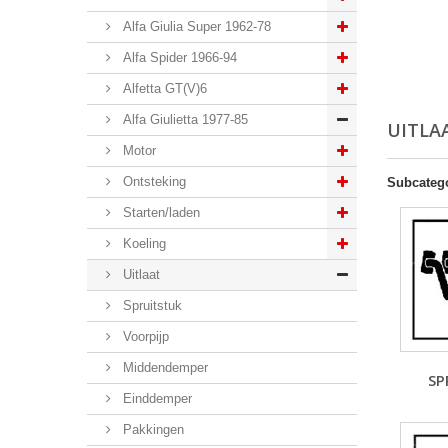
Alfa Giulia Super 1962-78
Alfa Spider 1966-94
Alfetta GT(V)6
Alfa Giulietta 1977-85
UITLA
Motor
Ontsteking
Subcateg
Starten/laden
Koeling
Uitlaat
Spruitstuk
Voorpijp
Middendemper
SP
Einddemper
Pakkingen