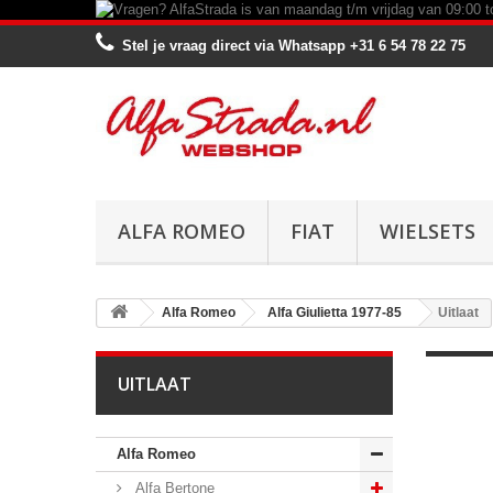
Stel je vraag direct via Whatsapp
+31 6 54 78 22 75
ALFA ROMEO
FIAT
WIELSETS
Alfa Romeo
Alfa Giulietta 1977-85
Uitlaat
UITLAAT
Alfa Romeo
Alfa Bertone