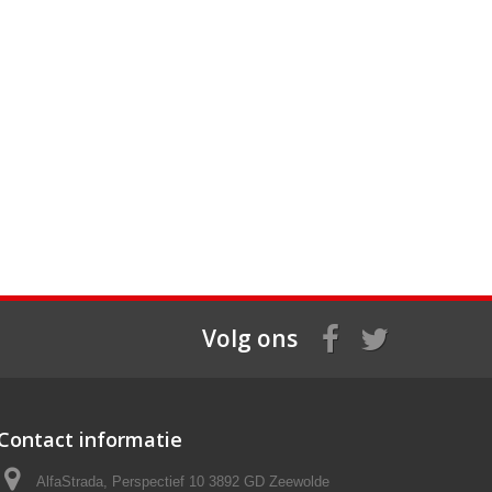
Volg ons
Contact informatie
AlfaStrada, Perspectief 10 3892 GD Zeewolde