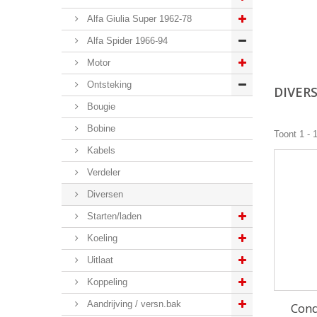
Alfa Giulia Super 1962-78
Alfa Spider 1966-94
Motor
Ontsteking
DIVER
Bougie
Bobine
Toont 1 - 
Kabels
Verdeler
Diversen
Starten/laden
Koeling
Uitlaat
Koppeling
Aandrijving / versn.bak
Cond